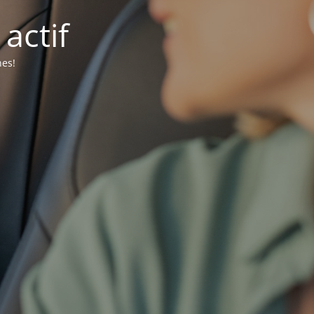
actif
nes!